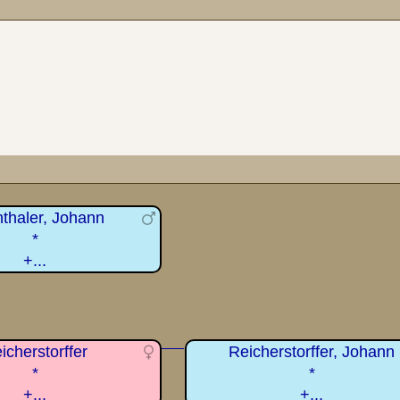
thaler, Johann
*
+...
icherstorffer
Reicherstorffer, Johann
*
*
+...
+...