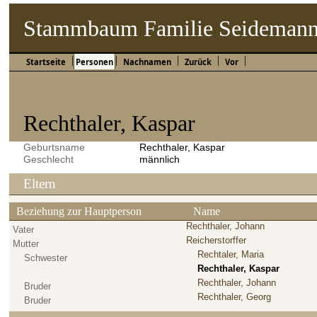
Stammbaum Familie Seideman
Startseite
Personen
Nachnamen
Zurück
Vor
Rechthaler, Kaspar
Geburtsname
Rechthaler, Kaspar
Geschlecht
männlich
Eltern
Beziehung zur Hauptperson
Name
Rechthaler, Johann
Vater
Reicherstorffer
Mutter
Rechtaler, Maria
Schwester
Rechthaler, Kaspar
Rechthaler, Johann
Bruder
Rechthaler, Georg
Bruder